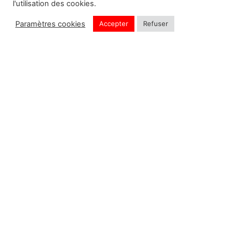
l'utilisation des cookies.
DOZORME
Paramètres cookies
Accepter
Refuser
Ajout de produit en cours
Ignorer
LE THIERS CLAUDE
LE THIERS CLAUDE
DOZORME
DOZORME