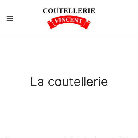
Back
RETIENS
tage
La coutellerie