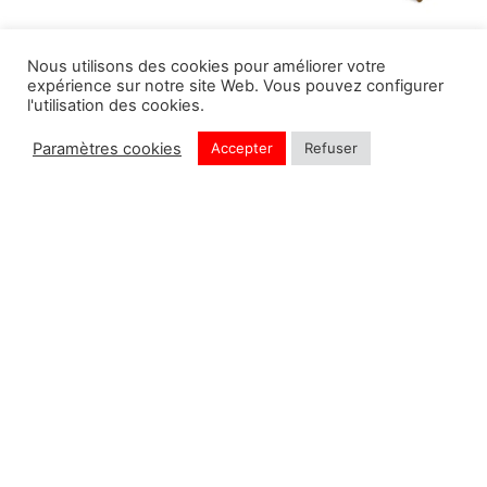
Nous utilisons des cookies pour améliorer votre
expérience sur notre site Web. Vous pouvez configurer
NORMAUND
OPINEL N°7 VRI
l'utilisation des cookies.
Paramètres cookies
Accepter
Refuser
Ajout de produit en cours
Ignorer
OPINEL N°10 VRI
OPINEL N°10 VRI TB