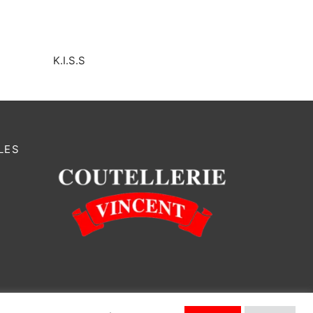
K.I.S.S
LES