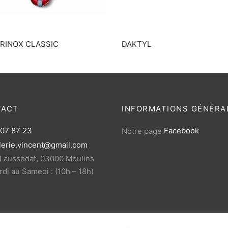
RINOX CLASSIC
DAKTYL
TACT
INFORMATIONS GÉNÉRA
 07 87 23
Notre page
Facebook
lerie.vincent@gmail.com
 Laussedat, 03000 Moulins
di au Samedi : (10h – 18h)