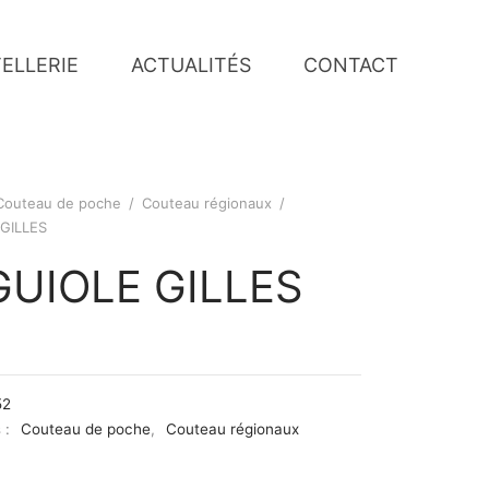
ELLERIE
ACTUALITÉS
CONTACT
Couteau de poche
/
Couteau régionaux
/
GILLES
GUIOLE GILLES
52
 :
Couteau de poche
,
Couteau régionaux