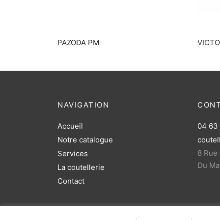
PAZODA PM
VICTO
NAVIGATION
CON
Accueil
04 63
Notre catalogue
coutel
8 Rue
Services
Du Mar
La coutellerie
Contact